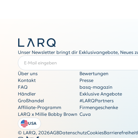
Unser Newsletter bringt dir Exklusivangebote, Neues 
E-Mail eingeben
ERFORDERLICH
Über uns
Bewertungen
Kontakt
Presse
FAQ
basq-magazin
Händler
Exklusive Angebote
Großhandel
#LARQPartners
Affiliate-Programm
Firmengeschenke
LARQ x Millie Bobby Brown
Cuva
USA
© LARQ,
2026
AGB
Datenschutz
Cookies
Barrierefreiheit