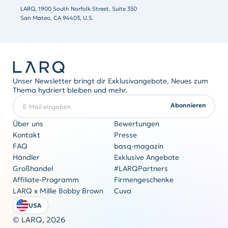
LARQ, 1900 South Norfolk Street, Suite 350
San Mateo, CA 94403, U.S.
Unser Newsletter bringt dir Exklusivangebote, Neues zum
Thema hydriert bleiben und mehr.
E-Mail eingeben
ERFORDERLICH
Abonnieren
Über uns
Bewertungen
Kontakt
Presse
FAQ
basq-magazin
Firmengeschenke
Händler
Exklusive Angebote
Originalität kommt nie aus der Mode
Großhandel
#LARQPartners
Angebot anfordern
Affiliate-Programm
Firmengeschenke
LARQ x Millie Bobby Brown
Cuva
USA
© LARQ,
2026