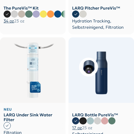
The PureVis™ Kit
LARQ Pitcher PureVis™
34 oz
23 oz
Hydration Tracking,
Selbstreinigend, Filtration
NEU
LARQ Under Sink Water
LARQ Bottle PureVis™
Filter
17 oz
25 oz
Filtration