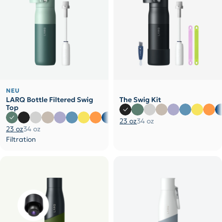
NEU
LARQ Bottle Filtered Swig
The Swig Kit
Top
23 oz
34 oz
23 oz
34 oz
Filtration