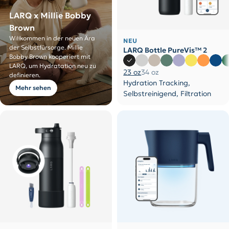
LARQ x Millie Bobby
Brown
Willkommen in der neuen Ära
NEU
der Selbstfürsorge. Millie
LARQ Bottle PureVis™ 2
Bobby Brown kooperiert mit
LARQ, um Hydratation neu zu
23 oz
34 oz
definieren.
Hydration Tracking,
Mehr sehen
Selbstreinigend, Filtration