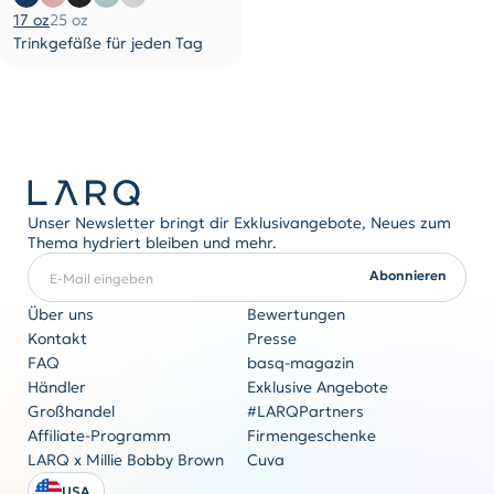
17 oz
25 oz
Trinkgefäße für jeden Tag
Unser Newsletter bringt dir Exklusivangebote, Neues zum
Thema hydriert bleiben und mehr.
E-Mail eingeben
ERFORDERLICH
Abonnieren
Über uns
Bewertungen
Kontakt
Presse
FAQ
basq-magazin
Firmengeschenke
Händler
Exklusive Angebote
Originalität kommt nie aus der Mode
Großhandel
#LARQPartners
Angebot anfordern
Affiliate-Programm
Firmengeschenke
LARQ x Millie Bobby Brown
Cuva
USA