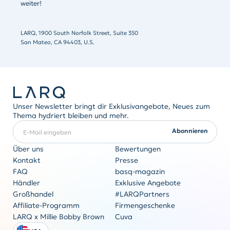
weiter!
LARQ, 1900 South Norfolk Street, Suite 350
San Mateo, CA 94403, U.S.
Unser Newsletter bringt dir Exklusivangebote, Neues zum
Thema hydriert bleiben und mehr.
E-Mail eingeben
ERFORDERLICH
Abonnieren
Über uns
Bewertungen
Kontakt
Presse
FAQ
basq-magazin
Firmengeschenke
Händler
Exklusive Angebote
Originalität kommt nie aus der Mode
Großhandel
#LARQPartners
Angebot anfordern
Affiliate-Programm
Firmengeschenke
LARQ x Millie Bobby Brown
Cuva