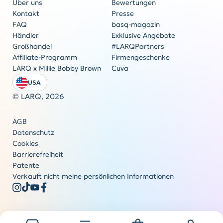
Über uns
Bewertungen
Kontakt
Presse
FAQ
basq-magazin
Firmengeschenke
Händler
Exklusive Angebote
Originalität kommt nie aus der Mode
Großhandel
#LARQPartners
Angebot anfordern
Affiliate-Programm
Firmengeschenke
LARQ x Millie Bobby Brown
Cuva
USA
© LARQ,
2026
AGB
Datenschutz
Cookies
Barrierefreiheit
Patente
Verkauft nicht meine persönlichen Informationen