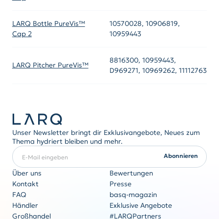
LARQ Bottle PureVis™
10570028, 10906819,
Cap 2
10959443
8816300, 10959443,
LARQ Pitcher PureVis™
D969271, 10969262, 11112763
Unser Newsletter bringt dir Exklusivangebote, Neues zum
Thema hydriert bleiben und mehr.
E-Mail eingeben
ERFORDERLICH
Abonnieren
Über uns
Bewertungen
Kontakt
Presse
FAQ
basq-magazin
Firmengeschenke
Händler
Exklusive Angebote
Originalität kommt nie aus der Mode
Großhandel
#LARQPartners