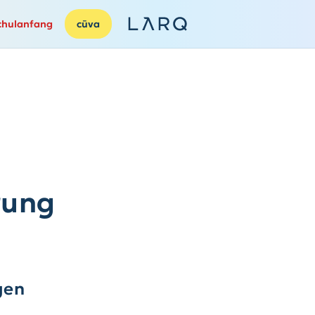
chulanfang
cūva
rung
gen