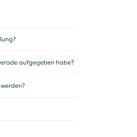
llung?
h gerade aufgegeben habe?
 werden?