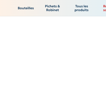
Pichets &
Tous les
R
Bouteilles
Purification
Suivi
Auto-nettoyante
Infos technique
Robinet
produits
s