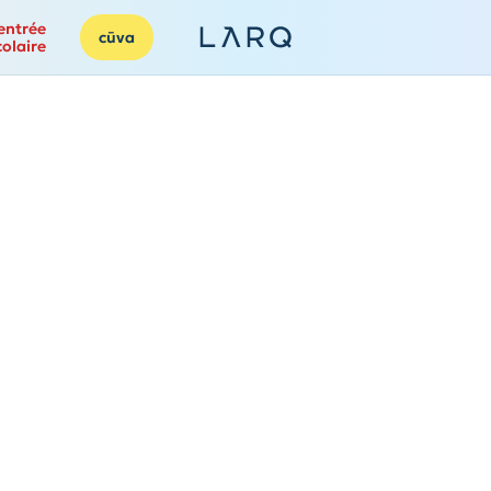
entrée
cūva
colaire