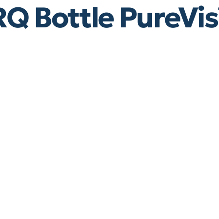
Q Bottle PureVi
Lecture
Acheter maintenant