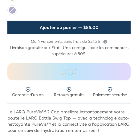
Couleur Luberon Lavender
Ajouter au panier
— $85.00
$
Ou 4 versements sans frais de $21.25
85
Livraison gratuite aux États-Unis contigus pour les commandes
supérieures à 80$.
Garantie d'un an
Retours gratuits
Paiement sécurisé
Le LARQ PureVis™ 2 Cap améliore instantanément votre
bouteille LARQ Bottle Swig Top — avec la technologie auto-
nettoyante PureVis™ et la connectivité à l'application LARQ
pour un suivi de l'hydratation en temps réel !