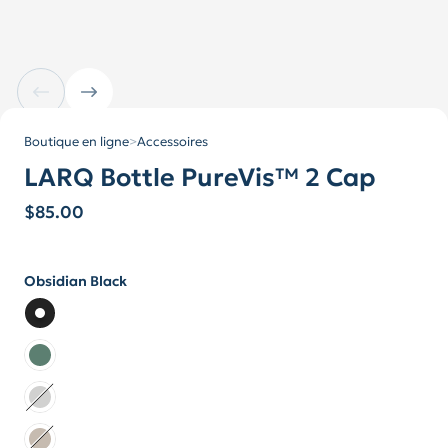
Boutique en ligne
>
Accessoires
LARQ Bottle PureVis™ 2 Cap
$
85.00
Obsidian Black
Couleur
Couleur Obsidian Black
Couleur Eucalyptus Green
Couleur Granite White
Couleur Mojave Dune