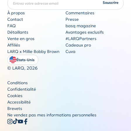
REQUIS
Souscrire
À propos
Commentaires
Contact
Presse
FAQ
basq magazine
Cadeaux pro
Détaillants
Avantages exclusifs
L'originalité est indémodable
Vente en gros
#LARQPartners
Obtenez un devis
Affiliés
Cadeaux pro
LARQ x Millie Bobby Brown
Cuva
États-Unis
© LARQ,
2026
Conditions
Confidentialité
Cookies
Accessibilité
Brevets
Ne vendez pas mes informations personnelles
Acheter maintenant