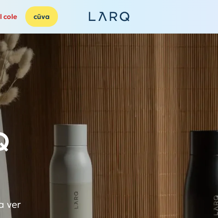
l cole
cūva
Q
a ver